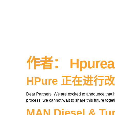
作者：
Hpurea
HPure 正在进行
Dear Partners, We are excited to announce that H
process, we cannot wait to share this future toget
MAN Diesel & 