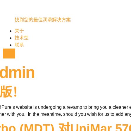
找到您的最佳润滑解决方案
关于
技术型
联系
X
dmin
改版！
Pure’s website is undergoing a revamp to bring you a cleaner e
her with you. In the meantime, should you wish for us to add anyt
Turbo (MDT) 对UniM