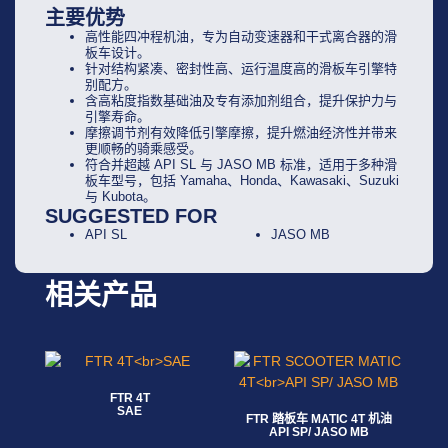
主要优势
高性能四冲程机油，专为自动变速器和干式离合器的滑
板车设计。
针对结构紧凑、密封性高、运行温度高的滑板车引擎特
别配方。
含高粘度指数基础油及专有添加剂组合，提升保护力与
引擎寿命。
摩擦调节剂有效降低引擎摩擦，提升燃油经济性并带来
更顺畅的骑乘感受。
符合并超越 API SL 与 JASO MB 标准，适用于多种滑
板车型号，包括 Yamaha、Honda、Kawasaki、Suzuki
与 Kubota。
SUGGESTED FOR
API SL
JASO MB
相关产品
FTR 4T
SAE
FTR 踏板车 MATIC 4T 机油
阅读更多
API SP/ JASO MB
阅读更多