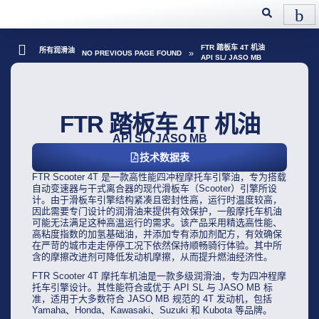
FTR 踏板车 4T 机油
所有润滑油
»
NO PREVIOUS PAGE FOUND
API SL/ JASO MB
FTR 踏板车 4T 机油
API SL/ JASO MB
技术数据表
FTR Scooter 4T 是一款高性能四冲程摩托车引擎油，专为搭载
自动变速器与干式离合器的现代滑板车（Scooter）引擎所设
计。由于滑板车引擎结构紧凑且密封性高，运行时温度较高，
因此需要专门设计的润滑油来提供有效保护，一般摩托车机油
可能无法满足这种高温运行的需求。该产品采用精选高性能、
高粘度指数的加氢基础油，并添加专有添加剂配方，有效确保
在严苛的城市走走停停工况下依然保持顺畅骑行体验。其中所
含的摩擦改进剂可降低发动机摩擦，从而提升燃油经济性。
FTR Scooter 4T 摩托车机油是一款多级润滑油，专为四冲程摩
托车引擎设计。其性能符合或优于 API SL 与 JASO MB 标
准，适用于大多数符合 JASO MB 规范的 4T 发动机，包括
Yamaha、Honda、Kawasaki、Suzuki 和 Kubota 等品牌。