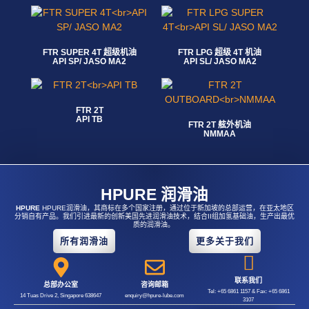
FTR SUPER 4T 超级机油
FTR LPG 超级 4T 机油
API SP/ JASO MA2
API SL/ JASO MA2
阅读更多
阅读更多
FTR 2T
API TB
FTR 2T 舷外机油
阅读更多
NMMAA
阅读更多
HPURE 润滑油
HPURE
HPURE润滑油，其商标在多个国家注册，通过位于新加坡的总部运营，在亚太地区
分销自有产品。我们引进最新的创新美国先进润滑油技术，结合II组加氢基础油，生产出最优
质的润滑油。
所有润滑油
更多关于我们
联系我们
总部办公室
咨询邮箱
Tel: +65 6861 1157 & Fax: +65 6861
14 Tuas Drive 2, Singapore 638647
enquiry@hpure-lube.com
3107